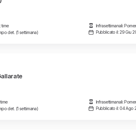
)
t time
Infrasettimanali: Pome
Pubblicato il: 29 Giu 
po det.
(1 settimana)
Gallarate
 time
Infrasettimanali: Pome
Pubblicato il: 04 Ago
po det.
(1 settimana)