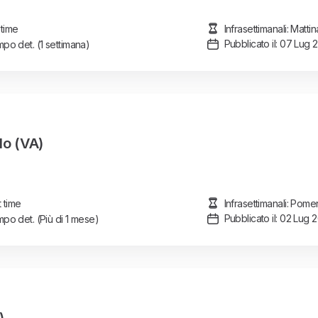
 time
Infrasettimanali: Matt
Pubblicato il: 07 Lug 
po det.
(1 settimana)
lo (VA)
t time
Infrasettimanali: Pome
Pubblicato il: 02 Lug 
po det.
(Più di 1 mese)