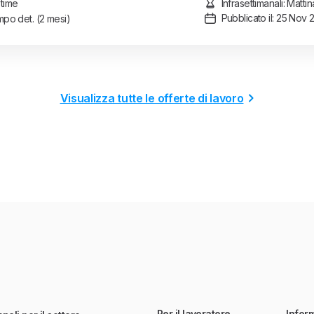
 time
Infrasettimanali: Matt
Pubblicato il: 25 Nov 
po det.
(2 mesi)
Visualizza tutte le offerte di lavoro
Per il lavoratore
Infor