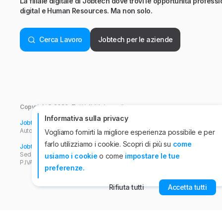
La filiale digitale di Jobtech dove trovi le opportunità professio
digital e Human Resources. Ma non solo.
Cerca Lavoro
Jobtech per le aziende
Copyright© 2026. Tutti i diritti riservati.
Informativa sulla privacy
Jobtech srl
- Viale Abruzzi, 94 - 20131 Milano.
Autorizzazione ANPAL n°44 del 26/04/2022. P.IVA n° 10863920962
Vogliamo fornirti la migliore esperienza possibile e per
farlo utilizziamo i cookie. Scopri di più su
come
Jobtech International APS
Iscrizione all'Albo Informatico delle Agenzie per il
Sede operativa, viale Abruzzi, 94 - 20131 Milano. Iscritta presso il Registro
usiamo i cookie
o come
impostare le tue
P.IVA n° 10501920960
preferenze.
Rifiuta tutti
Accetta tutti