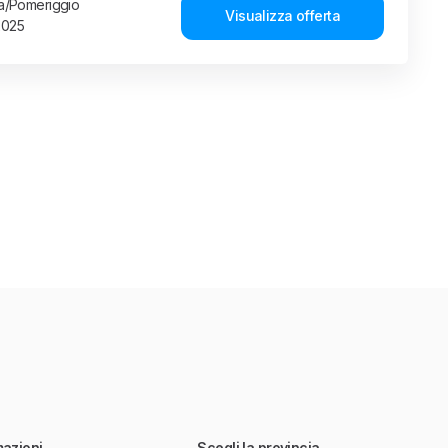
ina/Pomeriggio
Visualizza offerta
2025
mazioni
Scegli la provincia