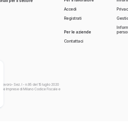
nali per il settore
Accedi
Privac
Registrati
Gesti
Inform
Per le aziende
perso
Contattaci
 Lavoro- Sez. I - n.95 del 15 luglio 2020
 delle Imprese di Milano Codice Fiscale e