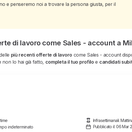
sogno e penseremo noi a trovare la persona giusta, per il
erte di lavoro come Sales - account a Mi
 delle
più recenti offerte di lavoro
come Sales - account dispon
 non lo hai già fatto,
completa il tuo profilo
e
candidati subi
 time
Infrasettimanali: Matt
Pubblicato il: 06 Mar 
po indeterminato