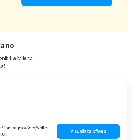
lano
ibili a Milano.
to!
ina/Pomeriggio/Sera/Notte
Visualizza offerta
2025