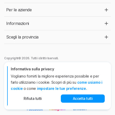
Per le aziende
Informazioni
Scegli la provincia
Copyright© 2026. Tutti i diritti riservati.
Jobtech srl
- Viale Abruzzi, 94 - 20131 Milano.
Informativa sulla privacy
Autorizzazione ANPAL n°44 del 26/04/2022. P.IVA n° 10863920962
Vogliamo fornirti la migliore esperienza possibile e per
Jobtech International APS
Iscrizione all'Albo Informatico delle Agenzie per il
farlo utilizziamo i cookie. Scopri di più su
come usiamo i
Lavoro- Sez. I - n.95 del 15 luglio 2020
Sede operativa, viale Abruzzi, 94 - 20131 Milano. Iscritta presso il Registro
cookie
o come
impostare le tue preferenze.
delle Imprese di Milano Codice Fiscale e P.IVA n° 10501920960
Rifiuta tutti
Accetta tutti