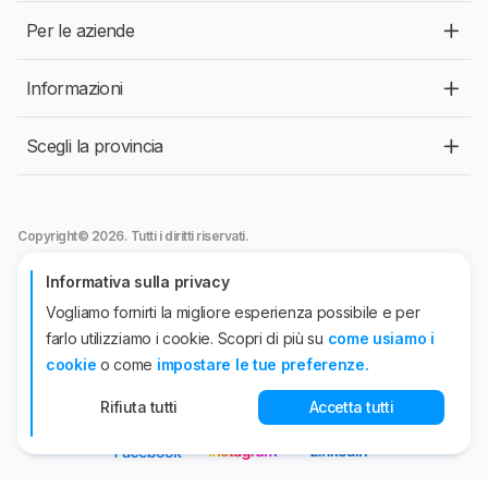
Per le aziende
Informazioni
Scegli la provincia
Copyright© 2026. Tutti i diritti riservati.
Jobtech srl
- Viale Abruzzi, 94 - 20131 Milano.
Informativa sulla privacy
Autorizzazione ANPAL n°44 del 26/04/2022. P.IVA n° 10863920962
Vogliamo fornirti la migliore esperienza possibile e per
Jobtech International APS
Iscrizione all'Albo Informatico delle Agenzie per il
farlo utilizziamo i cookie. Scopri di più su
come usiamo i
Lavoro- Sez. I - n.95 del 15 luglio 2020
Sede operativa, viale Abruzzi, 94 - 20131 Milano. Iscritta presso il Registro
cookie
o come
impostare le tue preferenze.
delle Imprese di Milano Codice Fiscale e P.IVA n° 10501920960
Rifiuta tutti
Accetta tutti