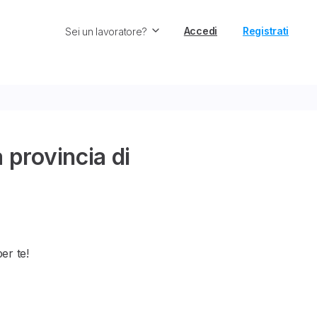
Accedi
Registrati
Sei un lavoratore?
a provincia di
per te!