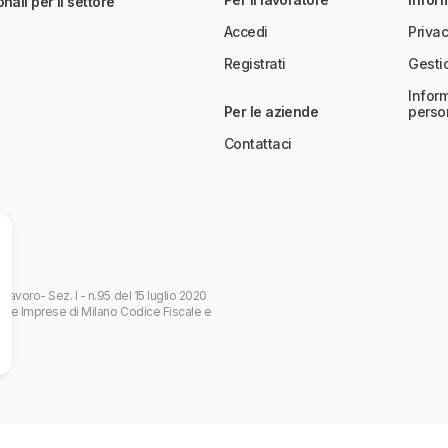
nali per il settore
Accedi
Privac
Registrati
Gesti
Inform
Per le aziende
perso
Contattaci
 Lavoro- Sez. I - n.95 del 15 luglio 2020
 delle Imprese di Milano Codice Fiscale e