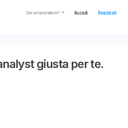
Accedi
Registrati
Sei un lavoratore?
nalyst giusta per te.