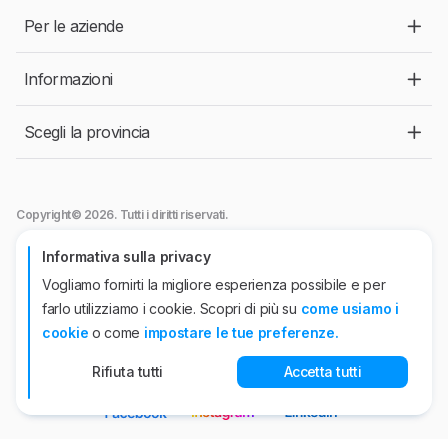
Per le aziende
Informazioni
Scegli la provincia
Copyright© 2026. Tutti i diritti riservati.
Jobtech srl
- Viale Abruzzi, 94 - 20131 Milano.
Informativa sulla privacy
Autorizzazione ANPAL n°44 del 26/04/2022. P.IVA n° 10863920962
Vogliamo fornirti la migliore esperienza possibile e per
Jobtech International APS
Iscrizione all'Albo Informatico delle Agenzie per il
farlo utilizziamo i cookie. Scopri di più su
come usiamo i
Lavoro- Sez. I - n.95 del 15 luglio 2020
Sede operativa, viale Abruzzi, 94 - 20131 Milano. Iscritta presso il Registro
cookie
o come
impostare le tue preferenze.
delle Imprese di Milano Codice Fiscale e P.IVA n° 10501920960
Rifiuta tutti
Accetta tutti