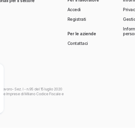
nali per il settore
Accedi
Privac
Registrati
Gesti
Inform
Per le aziende
perso
Contattaci
 Lavoro- Sez. I - n.95 del 15 luglio 2020
 delle Imprese di Milano Codice Fiscale e