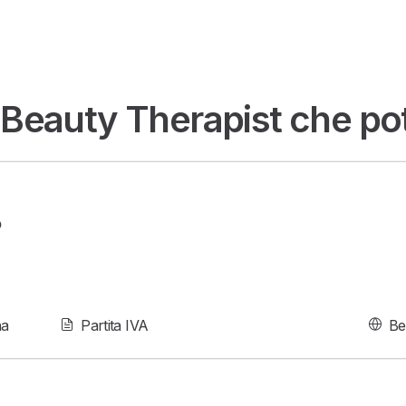
 Beauty Therapist che pot
o
na
Partita IVA
Be