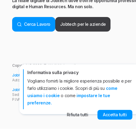
La filiale digitale di Jobtech dove trovi le opportunità professio
digital e Human Resources. Ma non solo.
Cerca Lavoro
Jobtech per le aziende
Copyright© 2026. Tutti i diritti riservati.
Informativa sulla privacy
Jobtech srl
- Viale Abruzzi, 94 - 20131 Milano.
Autorizzazione ANPAL n°44 del 26/04/2022. P.IVA n° 10863920962
Vogliamo fornirti la migliore esperienza possibile e per
farlo utilizziamo i cookie. Scopri di più su
come
Jobtech International APS
Iscrizione all'Albo Informatico delle Agenzie per il
Sede operativa, viale Abruzzi, 94 - 20131 Milano. Iscritta presso il Registro
usiamo i cookie
o come
impostare le tue
P.IVA n° 10501920960
preferenze.
Rifiuta tutti
Accetta tutti