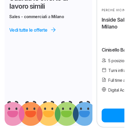
lavoro simili
PERCHÉ VICINO
Sales - commerciali
a
Milano
Inside Sales
Milano
Vedi tutte le offerte
Cinisello Ba
5 posizioni
Turni infras
Full time a 
Digital Acces