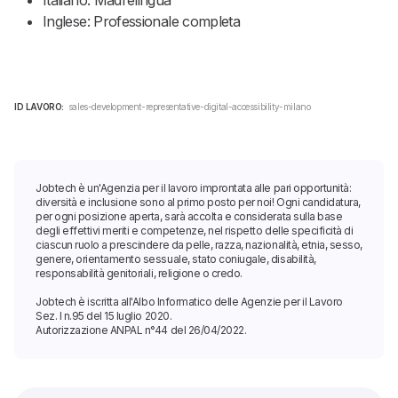
Italiano: Madrelingua
Inglese: Professionale completa
ID LAVORO:
sales-development-representative-digital-accessibility-milano
Jobtech è un'Agenzia per il lavoro improntata alle pari opportunità:
diversità e inclusione sono al primo posto per noi! Ogni candidatura,
per ogni posizione aperta, sarà accolta e considerata sulla base
degli effettivi meriti e competenze, nel rispetto delle specificità di
ciascun ruolo a prescindere da pelle, razza, nazionalità, etnia, sesso,
genere, orientamento sessuale, stato coniugale, disabilità,
responsabilità genitoriali, religione o credo.
Jobtech è iscritta all'Albo Informatico delle Agenzie per il Lavoro
Sez. I n.95 del 15 luglio 2020.
Autorizzazione ANPAL n°44 del 26/04/2022.