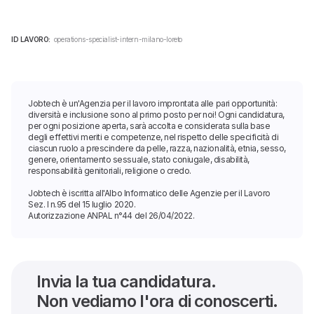
ID LAVORO:
operations-specialist-intern-milano-loreto
Jobtech è un'Agenzia per il lavoro improntata alle pari opportunità:
diversità e inclusione sono al primo posto per noi! Ogni candidatura,
per ogni posizione aperta, sarà accolta e considerata sulla base
degli effettivi meriti e competenze, nel rispetto delle specificità di
ciascun ruolo a prescindere da pelle, razza, nazionalità, etnia, sesso,
genere, orientamento sessuale, stato coniugale, disabilità,
responsabilità genitoriali, religione o credo.
Jobtech è iscritta all'Albo Informatico delle Agenzie per il Lavoro
Sez. I n.95 del 15 luglio 2020.
Autorizzazione ANPAL n°44 del 26/04/2022.
Invia la tua candidatura.
Non vediamo l'ora di conoscerti.