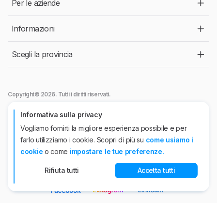
Per le aziende
Informazioni
Scegli la provincia
Copyright© 2026. Tutti i diritti riservati.
Jobtech srl
- Viale Abruzzi, 94 - 20131 Milano.
Informativa sulla privacy
Autorizzazione ANPAL n°44 del 26/04/2022. P.IVA n° 10863920962
Vogliamo fornirti la migliore esperienza possibile e per
Jobtech International APS
Iscrizione all'Albo Informatico delle Agenzie per il
farlo utilizziamo i cookie. Scopri di più su
come usiamo i
Lavoro- Sez. I - n.95 del 15 luglio 2020
Sede operativa, viale Abruzzi, 94 - 20131 Milano. Iscritta presso il Registro
cookie
o come
impostare le tue preferenze.
delle Imprese di Milano Codice Fiscale e P.IVA n° 10501920960
Rifiuta tutti
Accetta tutti